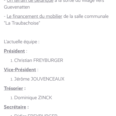
-
Un terrain de pétanque
à la sortie du village vers
Guevenatten
-
Le financement du mobilier
de la salle communale
"La Traubachoise"
L’actuelle équipe :
Président
:
Christian FREYBURGER
Vice-Président
:
Jérôme JOUVENCEAUX
Trésorier
:
Dominique ZINCK
Secrétaire
: